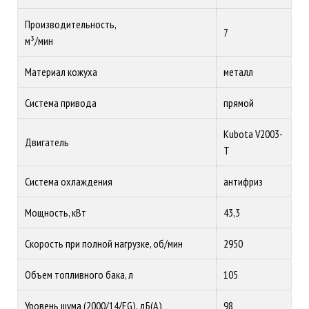
Производительность,
7
м³/мин
Материал кожуха
металл
Система привода
прямой
Kubota V2003-
Двигатель
T
Система охлаждения
антифриз
Мощность, кВт
43,3
Скорость при полной нагрузке, об/мин
2950
Объем топливного бака, л
105
Уровень шума (2000/14/EG), дБ(A)
98