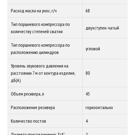
Расход масла на унос, г/ч
68
Тип поршневого компрессора по
двухступен-чатый
количеству степеней сжатия
Тип поршневого компрессора по
угловой
расположению цилиндров
Уровень звукового давления на
расстоянии 7 м от контура изделия,
80
дБ(А)
Объем ресивера, л
45
Расположение ресивера
горизонтально
Количество постов
4
Диаметр присоединения: 3/4''
2